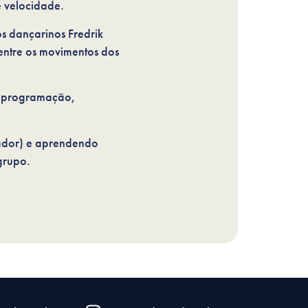
e velocidade.
s dançarinos Fredrik
ntre os movimentos dos
e programação,
mador) e aprendendo
grupo.