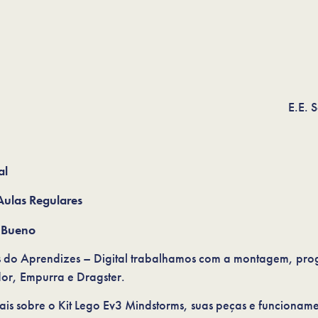
E.E. 
al
Aulas Regulares
a Bueno
s do Aprendizes – Digital trabalhamos com a montagem, p
or, Empurra e Dragster.
is sobre o Kit Lego Ev3 Mindstorms, suas peças e funcionam