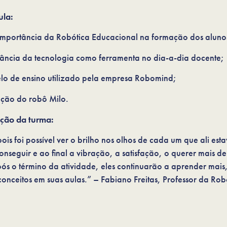
ula:
importância da Robótica Educacional na formação dos aluno
vância da tecnologia como ferramenta no dia-a-dia docente;
o de ensino utilizado pela empresa Robomind;
ão do robô Milo.
ação da turma:
pois foi possível ver o brilho nos olhos de cada um que ali est
nseguir e ao final a vibração, a satisfação, o querer mais de
pós o término da atividade, eles continuarão a aprender mais
conceitos em suas aulas.” – Fabiano Freitas, Professor da Ro