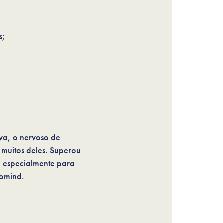
s;
ava, o nervoso de
 muitos deles. Superou
, especialmente para
bomind.