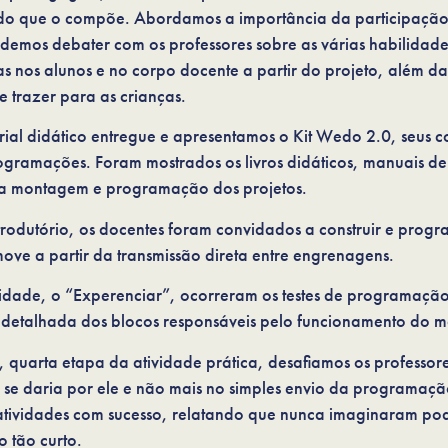
udo que o compõe. Abordamos a importância da participação 
demos debater com os professores sobre as várias habilidad
s nos alunos e no corpo docente a partir do projeto, além 
 trazer para as crianças.
ial didático entregue e apresentamos o Kit Wedo 2.0, seus 
rogramações. Foram mostrados os livros didáticos, manuais de
 na montagem e programação dos projetos.
rodutório, os docentes foram convidados a construir e prog
ove a partir da transmissão direta entre engrenagens.
vidade, o “Experenciar”, ocorreram os testes de programaç
 detalhada dos blocos responsáveis pelo funcionamento do m
 quarta etapa da atividade prática, desafiamos os professores
 se daria por ele e não mais no simples envio da programaçã
atividades com sucesso, relatando que nunca imaginaram pod
o tão curto.