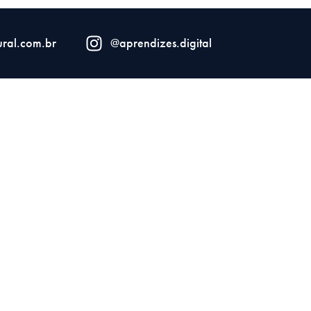
ral.com.br
@aprendizes.digital