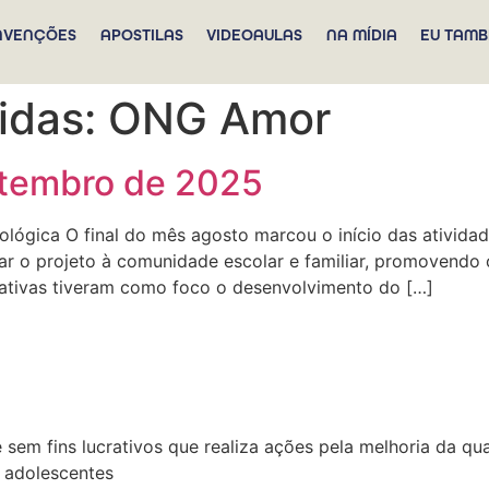
NVENÇÕES
APOSTILAS
VIDEOAULAS
NA MÍDIA
EU TAMB
didas:
ONG Amor
Setembro de 2025
cnológica O final do mês agosto marcou o início das ativid
tar o projeto à comunidade escolar e familiar, promovendo
ativas tiveram como foco o desenvolvimento do […]
ca e sem fins lucrativos que realiza ações pela melhoria da 
e adolescentes