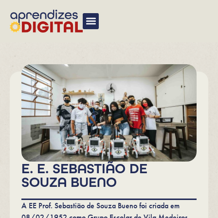
E. E. SEBASTIÃO DE
SOUZA BUENO
A EE Prof. Sebastião de Souza Bueno foi criada em
08/02/1952 como Grupo Escolar de Vila Medeiros,