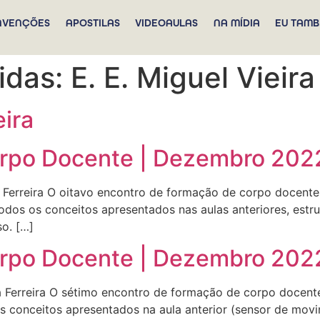
NVENÇÕES
APOSTILAS
VIDEOAULAS
NA MÍDIA
EU TAMB
didas:
E. E. Miguel Vieira
eira
orpo Docente | Dezembro 202
ra Ferreira O oitavo encontro de formação de corpo docent
 todos os conceitos apresentados nas aulas anteriores, estr
o. […]
orpo Docente | Dezembro 202
ra Ferreira O sétimo encontro de formação de corpo docent
 os conceitos apresentados na aula anterior (sensor de mo